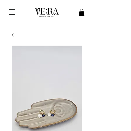
VE:RA holistic practice